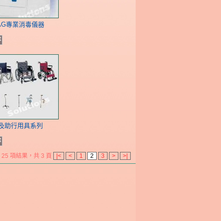
AG專業消毒儀器
容
及助行用具系列
容
25 項結果，共 3 頁
|<
<
1
2
3
>
>|