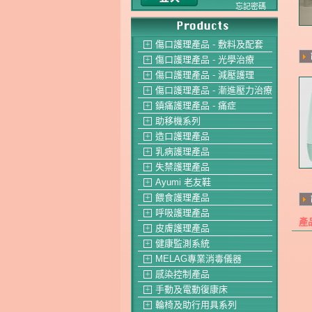
忘記密碼
傷口護理產品 - 敷料及配套
＋
傷口護理產品 - 光學治療
＋
傷口護理產品 - 減壓護理
＋
傷口護理產品 - 漸進壓力治療
＋
鎮痛護理產品 - 痛症
＋
助移機系列
＋
造口護理產品
＋
乳病護理產品
＋
失禁護理產品
＋
Ayumi 老友鞋
＋
餵食護理產品
＋
呼吸護理產品
＋
產
皮膚護理產品
＋
健康監測系統
＋
MELAG專業消毒儀器
＋
感染控制產品
＋
手動及電動復康床
＋
輪椅及助行用具系列
＋