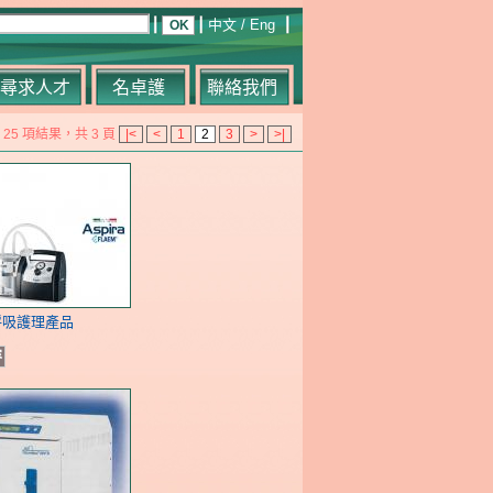
中文
/
Eng
尋求人才
名卓護
聯絡我們
25 項結果，共 3 頁
|<
<
1
2
3
>
>|
呼吸護理產品
容