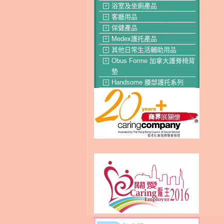
浴室及坐廁產品
＋
客廳用品
＋
保健產品
＋
Medex護托產品
＋
其他日常生活輔助用品
＋
Obus Forme 加拿大護脊椅背
＋
墊
Handsome 腰部護托系列
＋