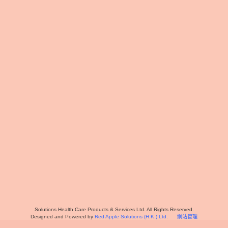
Solutions Health Care Products & Services Ltd. All Rights Reserved.
Designed and Powered by
Red Apple Solutions (H.K.) Ltd.
網站管理