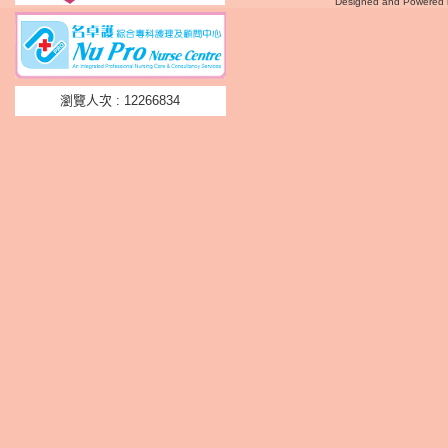
Designed and Powered
瀏覽人次 : 12266834