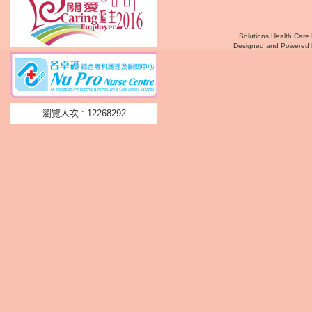
Solutions Health Care 
Designed and Powered
瀏覽人次 : 12268292