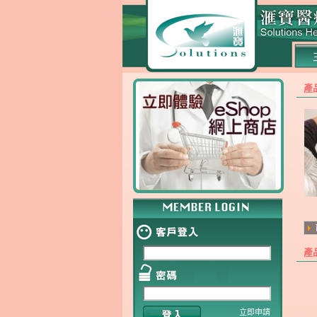
產
產
立即申請