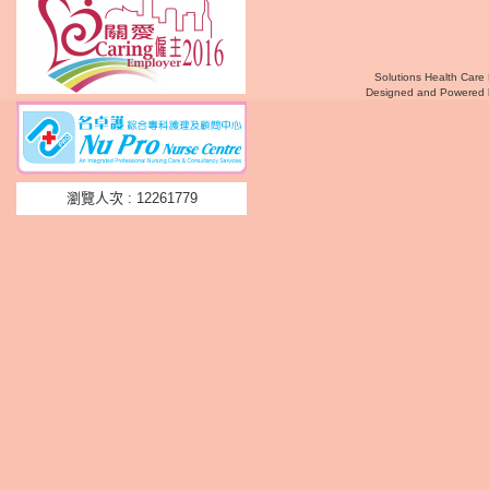
Solutions Health Care 
Designed and Powered
瀏覽人次 : 12261779