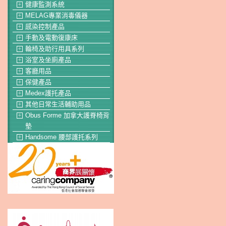
健康監測系統
＋
MELAG專業消毒儀器
＋
感染控制產品
＋
手動及電動復康床
＋
輪椅及助行用具系列
＋
浴室及坐廁產品
＋
客廳用品
＋
保健產品
＋
Medex護托產品
＋
其他日常生活輔助用品
＋
Obus Forme 加拿大護脊椅背
＋
墊
Handsome 腰部護托系列
＋