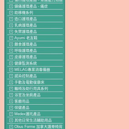
鎮痛護理產品 - 痛症
＋
助移機系列
＋
造口護理產品
＋
乳病護理產品
＋
失禁護理產品
＋
Ayumi 老友鞋
＋
餵食護理產品
＋
呼吸護理產品
＋
皮膚護理產品
＋
健康監測系統
＋
MELAG專業消毒儀器
＋
感染控制產品
＋
手動及電動復康床
＋
輪椅及助行用具系列
＋
浴室及坐廁產品
＋
客廳用品
＋
保健產品
＋
Medex護托產品
＋
其他日常生活輔助用品
＋
Obus Forme 加拿大護脊椅背
＋