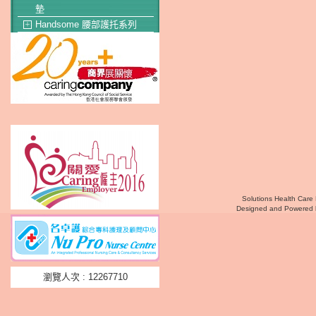
墊
Handsome 腰部護托系列
＋
Solutions Health Care 
Designed and Powered
瀏覽人次 : 12267710