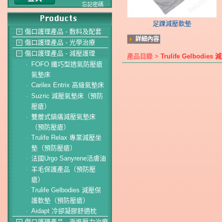
忘記密碼
足踝減壓軟墊
傷口護理產品 - 敷料及配套
＋
詳細內容
傷口護理產品 - 光學治療
＋
傷口護理產品 - 減壓護理
－
產品目錄 >
Trulife Gelbo
FOFO 纖巧型透氣防壓瘡
-
氣墊床
Carilex Entrix 高級氣墊床
-
Suzric 減壓氣墊床（預防
-
壓瘡）
雙層式鎮痛減壓氣墊床
-
（預防壓瘡）
Trulife Relax 專業減壓坐
-
墊（預防壓瘡）
法國Urgo Sanyrene活膚油
-
羊毛保護產品（預防壓
-
瘡）
Trulife Gelbodies 減壓保
-
護軟墊（預防壓瘡）
Aidapt 冷卻凝膠舒適枕
-
傷口護理產品 - 漸進壓力治療
＋