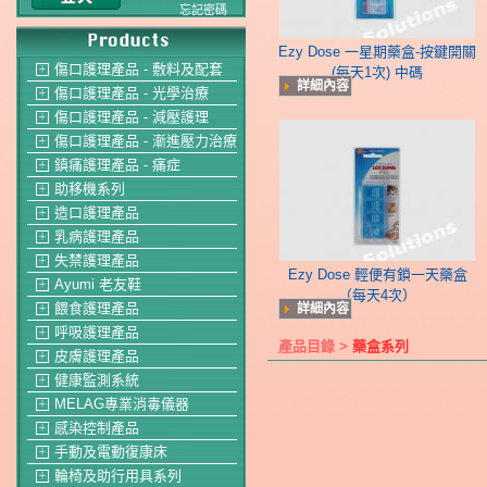
忘記密碼
Ezy Dose 一星期藥盒-按鍵開關
傷口護理產品 - 敷料及配套
＋
(每天1次) 中碼
詳細內容
傷口護理產品 - 光學治療
＋
傷口護理產品 - 減壓護理
＋
傷口護理產品 - 漸進壓力治療
＋
鎮痛護理產品 - 痛症
＋
助移機系列
＋
造口護理產品
＋
乳病護理產品
＋
失禁護理產品
＋
Ezy Dose 輕便有鎖一天藥盒
Ayumi 老友鞋
＋
（每天4次）
餵食護理產品
詳細內容
＋
呼吸護理產品
＋
產品目錄 >
藥盒系列
皮膚護理產品
＋
健康監測系統
＋
MELAG專業消毒儀器
＋
感染控制產品
＋
手動及電動復康床
＋
輪椅及助行用具系列
＋