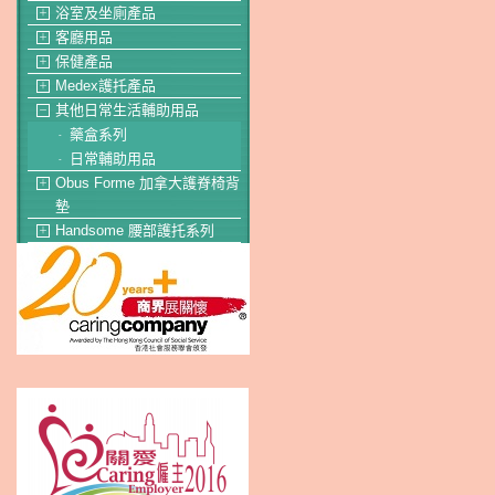
浴室及坐廁產品
＋
客廳用品
＋
保健產品
＋
Medex護托產品
＋
其他日常生活輔助用品
－
藥盒系列
-
日常輔助用品
-
Obus Forme 加拿大護脊椅背
＋
墊
Handsome 腰部護托系列
＋