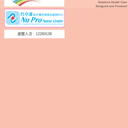
Solutions Health Care 
Designed and Powered
瀏覽人次 : 12260138