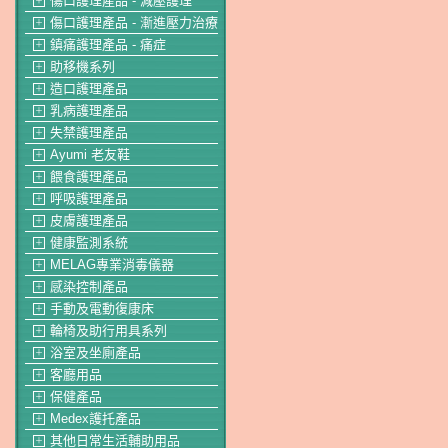
傷口護理產品 - 減壓護理
＋
傷口護理產品 - 漸進壓力治療
＋
鎮痛護理產品 - 痛症
＋
助移機系列
＋
造口護理產品
＋
乳病護理產品
＋
失禁護理產品
＋
Ayumi 老友鞋
＋
餵食護理產品
＋
呼吸護理產品
＋
皮膚護理產品
＋
健康監測系統
＋
MELAG專業消毒儀器
＋
感染控制產品
＋
手動及電動復康床
＋
輪椅及助行用具系列
＋
浴室及坐廁產品
＋
客廳用品
＋
保健產品
＋
Medex護托產品
＋
其他日常生活輔助用品
＋