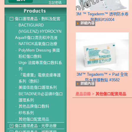
忘記密碼
3M ™ Tegaderm™ 透明防水卷
傷口護理產品 - 敷料及配套
－
裝敷料#16004
詳細內容
BACTIGUARD
-
(VIGILENZ) HYDROCYN
Aqua®傷口清洗和沖洗液
NATROX高氧傷口治療
-
PolyMem Dressing 美國
-
粉紅傷口敷料
Urgo 法國專業傷口敷料系
-
列
3M™ Tegaderm™ + Pad 全效
「電膚寶」電療皮膚專護
-
防水膠膜敷貼 #3582
系列（敷料）
詳細內容
美國佳能傷口護理系列
-
BETADINE®必妥碘®傷口
產品目錄 >
其他傷口配套用品
-
護理系列
其他品牌傷口敷料
-
紗布系列
-
其他傷口配套用品
-
傷口護理產品 - 光學治療
＋