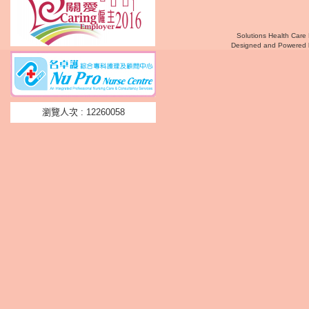
Solutions Health Care 
Designed and Powered
瀏覽人次 : 12260058