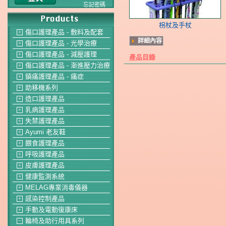
忘記密碼
柺杖及手杖
傷口護理產品 - 敷料及配套
＋
詳細內容
傷口護理產品 - 光學治療
＋
傷口護理產品 - 減壓護理
＋
產品目錄
傷口護理產品 - 漸進壓力治療
＋
鎮痛護理產品 - 痛症
＋
助移機系列
＋
造口護理產品
＋
乳病護理產品
＋
失禁護理產品
＋
Ayumi 老友鞋
＋
餵食護理產品
＋
呼吸護理產品
＋
皮膚護理產品
＋
健康監測系統
＋
MELAG專業消毒儀器
＋
感染控制產品
＋
手動及電動復康床
＋
輪椅及助行用具系列
－