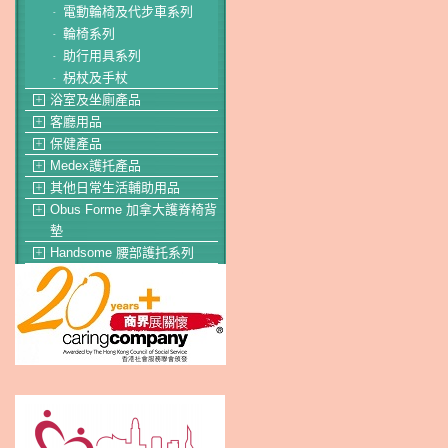
電動輪椅及代步車系列
-
輪椅系列
-
助行用具系列
-
柺杖及手杖
-
浴室及坐廁產品
＋
客廳用品
＋
保健產品
＋
Medex護托產品
＋
其他日常生活輔助用品
＋
Obus Forme 加拿大護脊椅背
＋
墊
Handsome 腰部護托系列
＋