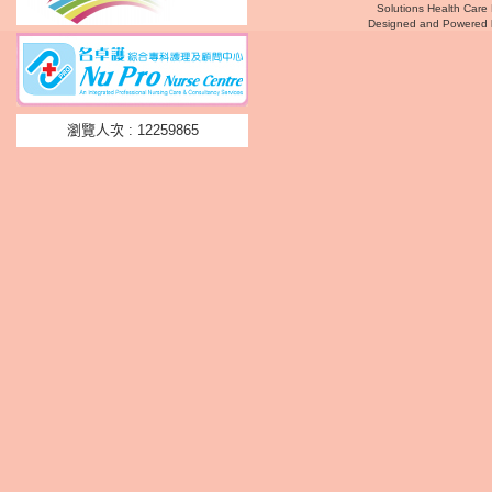
Solutions Health Care 
Designed and Powered
瀏覽人次 : 12259865