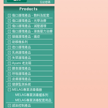
忘記密碼
傷口護理產品 - 敷料及配套
＋
傷口護理產品 - 光學治療
＋
傷口護理產品 - 減壓護理
＋
傷口護理產品 - 漸進壓力治療
＋
鎮痛護理產品 - 痛症
＋
助移機系列
＋
造口護理產品
＋
乳病護理產品
＋
失禁護理產品
＋
Ayumi 老友鞋
＋
餵食護理產品
＋
呼吸護理產品
＋
皮膚護理產品
＋
健康監測系統
＋
MELAG專業消毒儀器
－
MELAG專業消毒爐系列
-
MELAG專業消毒配套用品
-
感染控制產品
＋