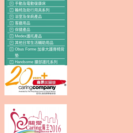
手動及電動復康床
＋
輪椅及助行用具系列
＋
浴室及坐廁產品
＋
客廳用品
＋
保健產品
＋
Medex護托產品
＋
其他日常生活輔助用品
＋
Obus Forme 加拿大護脊椅背
＋
墊
Handsome 腰部護托系列
＋