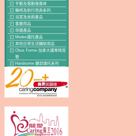
手動及電動復康床
＋
輪椅及助行用具系列
＋
浴室及坐廁產品
＋
客廳用品
＋
保健產品
＋
Medex護托產品
＋
其他日常生活輔助用品
＋
Obus Forme 加拿大護脊椅背
＋
墊
Handsome 腰部護托系列
＋