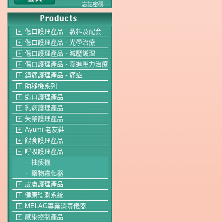
忘記密碼
傷口護理產品 - 敷料及配套
＋
傷口護理產品 - 光學治療
＋
傷口護理產品 - 減壓護理
＋
傷口護理產品 - 漸進壓力治療
＋
鎮痛護理產品 - 痛症
＋
助移機系列
＋
造口護理產品
＋
乳病護理產品
＋
失禁護理產品
＋
Ayumi 老友鞋
＋
餵食護理產品
＋
呼吸護理產品
－
抽痰機
-
藥物霧化器
-
皮膚護理產品
＋
健康監測系統
＋
MELAG專業消毒儀器
＋
感染控制產品
＋