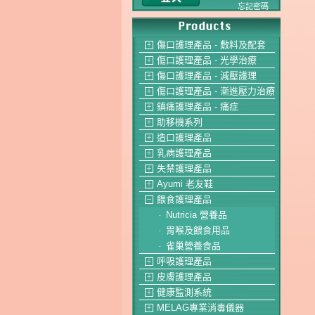
忘記密碼
傷口護理產品 - 敷料及配套
＋
傷口護理產品 - 光學治療
＋
傷口護理產品 - 減壓護理
＋
傷口護理產品 - 漸進壓力治療
＋
鎮痛護理產品 - 痛症
＋
助移機系列
＋
造口護理產品
＋
乳病護理產品
＋
失禁護理產品
＋
Ayumi 老友鞋
＋
餵食護理產品
－
Nutricia 營養品
-
胃喉及餵食用品
-
雀巢營養食品
-
呼吸護理產品
＋
皮膚護理產品
＋
健康監測系統
＋
MELAG專業消毒儀器
＋