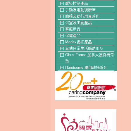
感染控制產品
＋
手動及電動復康床
＋
輪椅及助行用具系列
＋
浴室及坐廁產品
＋
客廳用品
＋
保健產品
＋
Medex護托產品
＋
其他日常生活輔助用品
＋
Obus Forme 加拿大護脊椅背
＋
墊
Handsome 腰部護托系列
＋