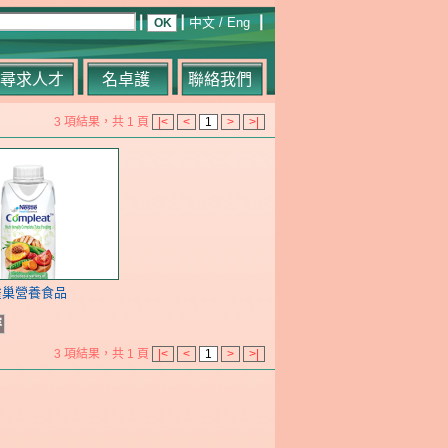
中文
/
Eng
尋求人才
名卓護
聯絡我們
3 項結果，共 1 頁
|<
<
1
>
>|
雀巢營養食品
容
3 項結果，共 1 頁
|<
<
1
>
>|