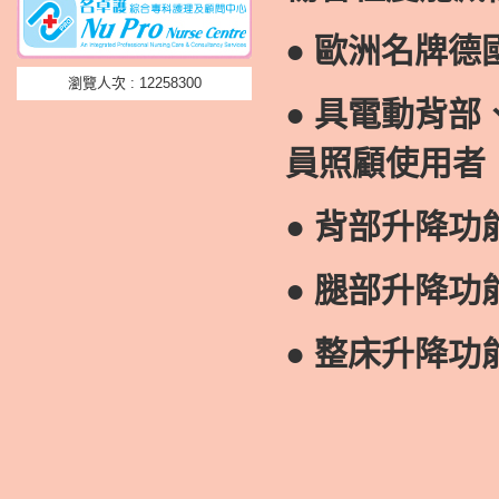
● 歐洲
名牌德
瀏覽人次 : 12258300
● 具電動背
員照顧使用者
● 背部升降
● 腿部升降
● 整床升降