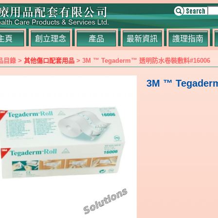
主頁
創立理念
產品
最新資訊
謢理指南
品目錄 >
其他傷口配套用品
> 3M ™ Tegaderm™ 透明防水卷裝敷料#16006
3M ™ Tega