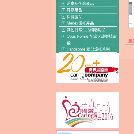
浴室及坐廁產品
＋
客廳用品
＋
保健產品
＋
Medex護托產品
＋
其他日常生活輔助用品
＋
Obus Forme 加拿大護脊椅背
＋
產
墊
Handsome 腰部護托系列
＋