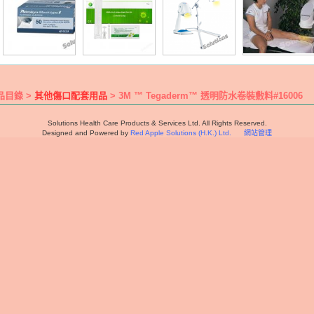
品目錄 >
其他傷口配套用品
> 3M ™ Tegaderm™ 透明防水卷裝敷料#16006
Solutions Health Care Products & Services Ltd. All Rights Reserved.
Designed and Powered by
Red Apple Solutions (H.K.) Ltd.
網站管理