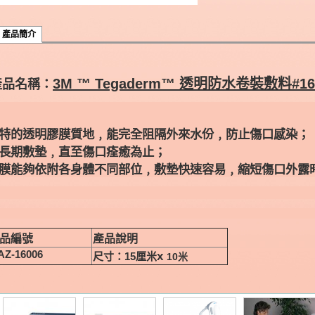
產品簡介
3M ™ Tegaderm™ 透明防水卷裝敷料#16
產品名稱：
特的透明膠膜質地﹐能完全阻隔外來水份﹐防止傷口感染；
長期敷墊﹐直至傷口痊癒為止；
膜能夠依附各身體不同部位﹐敷墊快速容易﹐縮短傷口外露
品編號
產品說明
AZ-16006
x
尺寸：15
厘米
10
米