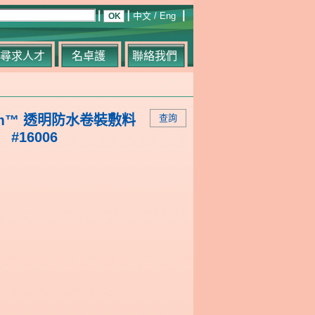
中文
/
Eng
尋求人才
名卓護
聯絡我們
derm™ 透明防水卷裝敷料
查詢
#16006