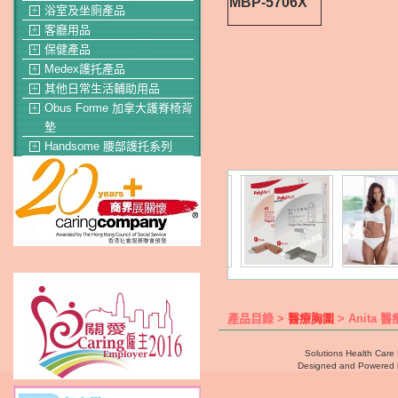
MBP-5706X
浴室及坐廁產品
＋
客廳用品
＋
保健產品
＋
Medex護托產品
＋
其他日常生活輔助用品
＋
Obus Forme 加拿大護脊椅背
＋
墊
Handsome 腰部護托系列
＋
產品目錄 >
醫療胸圍
> Anita 
Solutions Health Care 
Designed and Powered