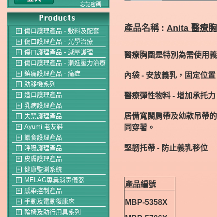
忘記密碼
產品名稱 :
Anita 醫療
傷口護理產品 - 敷料及配套
＋
傷口護理產品 - 光學治療
＋
傷口護理產品 - 減壓護理
＋
醫療胸圍是特別為需使用義
傷口護理產品 - 漸進壓力治療
＋
鎮痛護理產品 - 痛症
內袋 - 安放義乳，固定位置
＋
助移機系列
＋
造口護理產品
醫療彈性物料 - 增加承托
＋
乳病護理產品
＋
居備寬闊肩帶及幼款吊帶的
失禁護理產品
＋
Ayumi 老友鞋
同穿著。
＋
餵食護理產品
＋
堅韌托帶 - 防止義乳移位
呼吸護理產品
＋
皮膚護理產品
＋
健康監測系統
＋
MELAG專業消毒儀器
＋
產品編號
感染控制產品
＋
手動及電動復康床
MBP-5358X
＋
輪椅及助行用具系列
＋