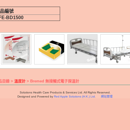
品編號
FE-BD1500
品目錄 >
溫度計
> Bremed 無接觸式電子探温計
Solutions Health Care Products & Services Ltd. All Rights Reserved.
Designed and Powered by
Red Apple Solutions (H.K.) Ltd.
網站管理