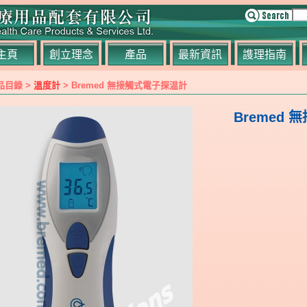
主頁
創立理念
產品
最新資訊
謢理指南
品目錄 >
溫度計
> Bremed 無接觸式電子探温計
Bremed