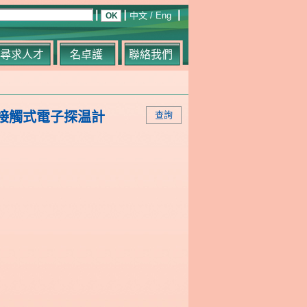
中文
/
Eng
尋求人才
名卓護
聯絡我們
 無接觸式電子探温計
查詢