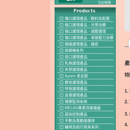
忘記密碼
傷口護理產品 - 敷料及配套
＋
傷口護理產品 - 光學治療
＋
傷口護理產品 - 減壓護理
＋
傷口護理產品 - 漸進壓力治療
＋
鎮痛護理產品 - 痛症
＋
助移機系列
＋
造口護理產品
＋
產
乳病護理產品
＋
失禁護理產品
＋
特
Ayumi 老友鞋
＋
餵食護理產品
＋
呼吸護理產品
＋
1
皮膚護理產品
＋
2
健康監測系統
＋
MELAG專業消毒儀器
＋
3
感染控制產品
＋
手動及電動復康床
＋
4.
輪椅及助行用具系列
＋