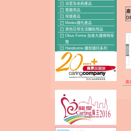
浴室及坐廁產品
＋
客廳用品
＋
產
保健產品
＋
D
Medex護托產品
＋
其他日常生活輔助用品
＋
Obus Forme 加拿大護脊椅背
＋
墊
Handsome 腰部護托系列
＋
產