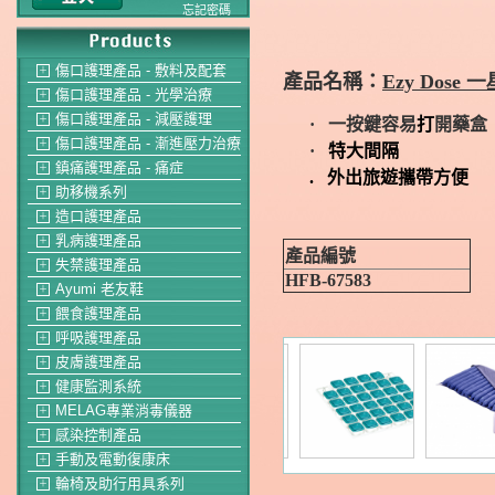
忘記密碼
傷口護理產品 - 敷料及配套
＋
產品名稱：
Ezy Dose
傷口護理產品 - 光學治療
＋
傷口護理產品 - 減壓護理
＋
·
一按鍵容易
打
開藥盒
傷口護理產品 - 漸進壓力治療
＋
·
特大間隔
鎮痛護理產品 - 痛症
＋
. 外出旅遊攜帶方便
助移機系列
＋
造口護理產品
＋
乳病護理產品
＋
產品編號
失禁護理產品
＋
HFB-67583
Ayumi 老友鞋
＋
餵食護理產品
＋
呼吸護理產品
＋
皮膚護理產品
＋
健康監測系統
＋
MELAG專業消毒儀器
＋
感染控制產品
＋
手動及電動復康床
＋
輪椅及助行用具系列
＋