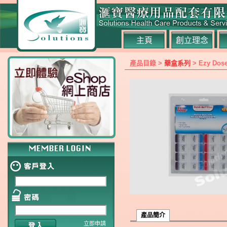
主頁
創立理念
產品目錄 >
藥盒系列
> Ezy D
產品簡介
立即申請