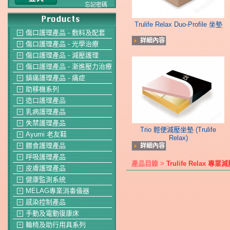
忘記密碼
Trulife Relax Duo-Profile 坐墊
傷口護理產品 - 敷料及配套
＋
詳細內容
傷口護理產品 - 光學治療
＋
傷口護理產品 - 減壓護理
＋
傷口護理產品 - 漸進壓力治療
＋
鎮痛護理產品 - 痛症
＋
助移機系列
＋
造口護理產品
＋
乳病護理產品
＋
失禁護理產品
＋
Trio 輕便減壓坐墊 (Trulife
Ayumi 老友鞋
＋
Relax)
餵食護理產品
詳細內容
＋
呼吸護理產品
＋
產品目錄 >
Trulife Relax
皮膚護理產品
＋
健康監測系統
＋
MELAG專業消毒儀器
＋
感染控制產品
＋
手動及電動復康床
＋
輪椅及助行用具系列
＋