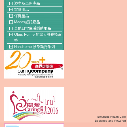
浴室及坐廁產品
＋
客廳用品
＋
保健產品
＋
Medex護托產品
＋
其他日常生活輔助用品
＋
Obus Forme 加拿大護脊椅背
＋
墊
Handsome 腰部護托系列
＋
Solutions Health Care 
Designed and Powered