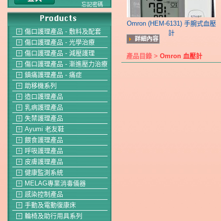
忘記密碼
Omron (HEM-6131) 手腕式血壓
傷口護理產品 - 敷料及配套
＋
計
詳細內容
傷口護理產品 - 光學治療
＋
傷口護理產品 - 減壓護理
＋
產品目錄 >
Omron 血壓計
傷口護理產品 - 漸進壓力治療
＋
鎮痛護理產品 - 痛症
＋
助移機系列
＋
造口護理產品
＋
乳病護理產品
＋
失禁護理產品
＋
Ayumi 老友鞋
＋
餵食護理產品
＋
呼吸護理產品
＋
皮膚護理產品
＋
健康監測系統
＋
MELAG專業消毒儀器
＋
感染控制產品
＋
手動及電動復康床
＋
輪椅及助行用具系列
＋