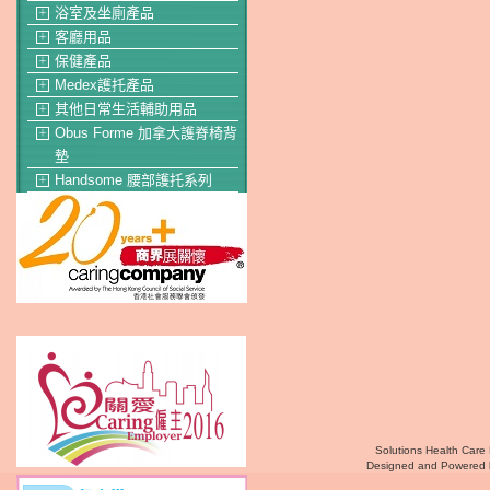
浴室及坐廁產品
＋
客廳用品
＋
保健產品
＋
Medex護托產品
＋
其他日常生活輔助用品
＋
Obus Forme 加拿大護脊椅背
＋
墊
Handsome 腰部護托系列
＋
Solutions Health Care 
Designed and Powered