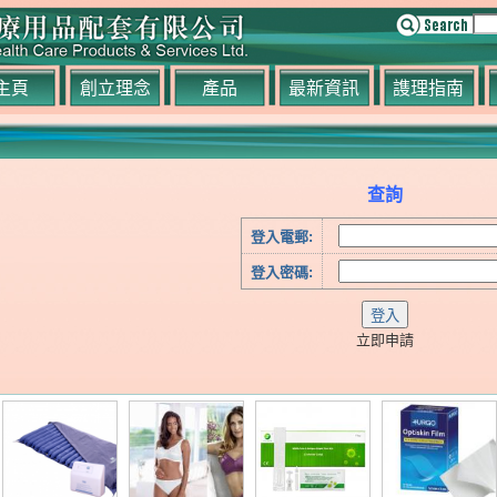
主頁
創立理念
產品
最新資訊
謢理指南
查詢
登入電郵:
登入密碼:
立即申請