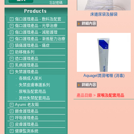
忘記密碼
床邊尿袋及腳袋
傷口護理產品 - 敷料及配套
＋
詳細內容
傷口護理產品 - 光學治療
＋
傷口護理產品 - 減壓護理
＋
傷口護理產品 - 漸進壓力治療
＋
鎮痛護理產品 - 痛症
＋
助移機系列
＋
造口護理產品
＋
乳病護理產品
＋
失禁護理產品
－
Aquagel潤滑啫喱 (消毒)
各類成人尿片
-
失禁皮膚專護系列
詳細內容
-
尿喉及配套用品
-
產品目錄 >
尿喉及配套用品
其他失禁配套用品
-
Ayumi 老友鞋
＋
餵食護理產品
＋
呼吸護理產品
＋
皮膚護理產品
＋
健康監測系統
＋