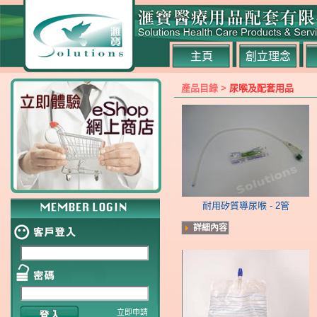
主頁
創立理念
產品目錄 >
尿喉及配套用品
耐用矽質導尿喉 - 2管
詳細內容
立即申請