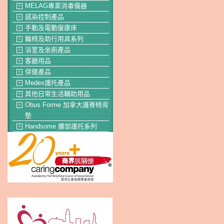
MELAG專業消毒儀器
＋
感染控制產品
＋
手動及電動復康床
＋
輪椅及助行用具系列
＋
浴室及坐廁產品
＋
客廳用品
＋
保健產品
＋
Medex護托產品
＋
其他日常生活輔助用品
＋
Obus Forme 加拿大護脊椅背
＋
墊
Handsome 腰部護托系列
＋