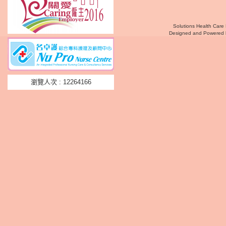
Solutions Health Care 
Designed and Powered
瀏覽人次 : 12264166