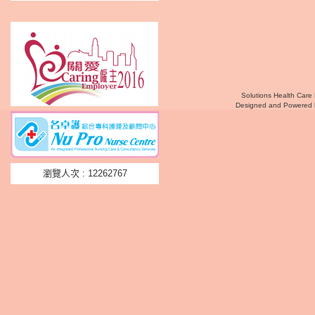
Solutions Health Care 
Designed and Powered
瀏覽人次 : 12262767