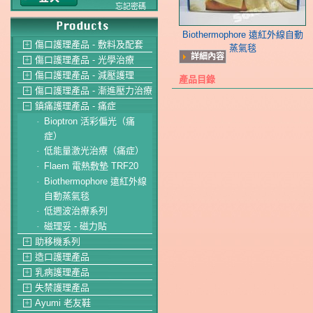
忘記密碼
Biothermophore 遠紅外線自動
傷口護理產品 - 敷料及配套
＋
蒸氣毯
詳細內容
傷口護理產品 - 光學治療
＋
傷口護理產品 - 減壓護理
＋
產品目錄
傷口護理產品 - 漸進壓力治療
＋
鎮痛護理產品 - 痛症
－
Bioptron 活彩偏光（痛
-
症）
低能量激光治療（痛症）
-
Flaem 電熱敷墊 TRF20
-
Biothermophore 遠紅外線
-
自動蒸氣毯
低週波治療系列
-
磁理妥 - 磁力貼
-
助移機系列
＋
造口護理產品
＋
乳病護理產品
＋
失禁護理產品
＋
Ayumi 老友鞋
＋