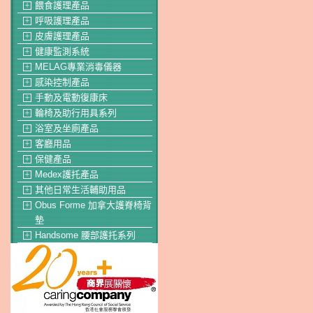
餵食護理產品
＋
呼吸護理產品
＋
皮膚護理產品
＋
健康監測系統
＋
MELAG專業消毒儀器
＋
感染控制產品
＋
手動及電動復康床
＋
輪椅及助行用具系列
＋
浴室及坐廁產品
＋
客廳用品
＋
保健產品
＋
Medex護托產品
＋
其他日常生活輔助用品
＋
Obus Forme 加拿大護脊椅背
＋
墊
Handsome 腰部護托系列
＋