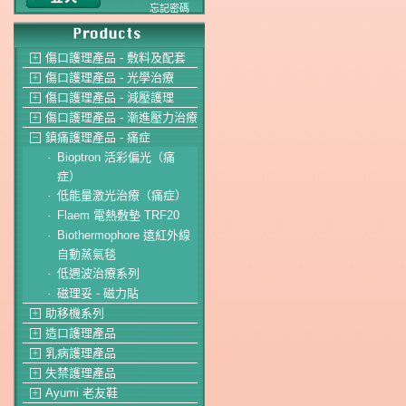
忘記密碼
傷口護理產品 - 敷料及配套
＋
傷口護理產品 - 光學治療
＋
傷口護理產品 - 減壓護理
＋
傷口護理產品 - 漸進壓力治療
＋
鎮痛護理產品 - 痛症
－
Bioptron 活彩偏光（痛
-
症）
低能量激光治療（痛症）
-
Flaem 電熱敷墊 TRF20
-
Biothermophore 遠紅外線
-
自動蒸氣毯
低週波治療系列
-
磁理妥 - 磁力貼
-
助移機系列
＋
造口護理產品
＋
乳病護理產品
＋
失禁護理產品
＋
Ayumi 老友鞋
＋