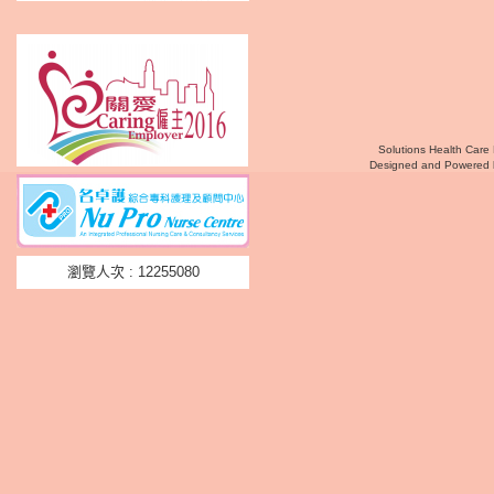
Solutions Health Care 
Designed and Powered
瀏覽人次 : 12255080