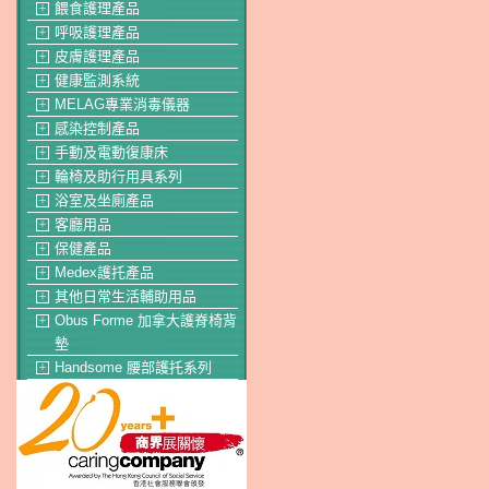
餵食護理產品
＋
呼吸護理產品
＋
皮膚護理產品
＋
健康監測系統
＋
MELAG專業消毒儀器
＋
感染控制產品
＋
手動及電動復康床
＋
輪椅及助行用具系列
＋
浴室及坐廁產品
＋
客廳用品
＋
保健產品
＋
Medex護托產品
＋
其他日常生活輔助用品
＋
Obus Forme 加拿大護脊椅背
＋
墊
Handsome 腰部護托系列
＋