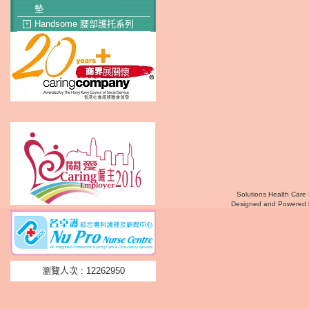
墊
Handsome 腰部護托系列
＋
Solutions Health Care 
Designed and Powered
瀏覽人次 : 12262950