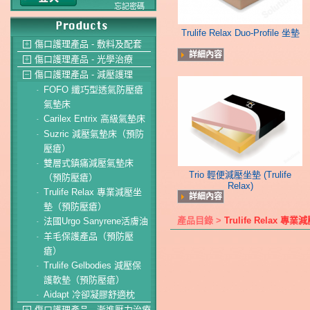
忘記密碼
Trulife Relax Duo-Profile 坐墊
傷口護理產品 - 敷料及配套
＋
詳細內容
傷口護理產品 - 光學治療
＋
傷口護理產品 - 減壓護理
－
FOFO 纖巧型透氣防壓瘡
-
氣墊床
Carilex Entrix 高級氣墊床
-
Suzric 減壓氣墊床（預防
-
壓瘡）
雙層式鎮痛減壓氣墊床
-
Trio 輕便減壓坐墊 (Trulife
（預防壓瘡）
Relax)
Trulife Relax 專業減壓坐
-
詳細內容
墊（預防壓瘡）
產品目錄 >
Trulife Relax
法國Urgo Sanyrene活膚油
-
羊毛保護產品（預防壓
-
瘡）
Trulife Gelbodies 減壓保
-
護軟墊（預防壓瘡）
Aidapt 冷卻凝膠舒適枕
-
傷口護理產品 - 漸進壓力治療
＋