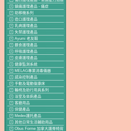
鎮痛護理產品 - 痛症
＋
助移機系列
＋
造口護理產品
＋
乳病護理產品
＋
失禁護理產品
＋
Ayumi 老友鞋
＋
餵食護理產品
＋
呼吸護理產品
＋
皮膚護理產品
＋
健康監測系統
＋
MELAG專業消毒儀器
＋
感染控制產品
＋
手動及電動復康床
＋
輪椅及助行用具系列
＋
浴室及坐廁產品
＋
客廳用品
＋
保健產品
＋
Medex護托產品
＋
其他日常生活輔助用品
＋
Obus Forme 加拿大護脊椅背
＋