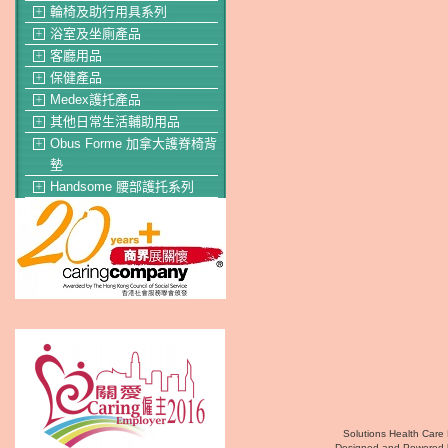
輪椅及助行用具系列
＋
浴室及坐廁產品
＋
客廳用品
＋
保健產品
＋
Medex護托產品
＋
其他日常生活輔助用品
＋
Obus Forme 加拿大護脊椅背
＋
墊
Handsome 腰部護托系列
＋
Solutions Health Care 
Designed and Powered