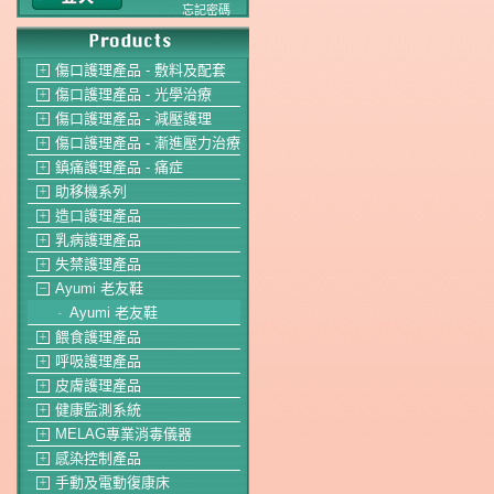
忘記密碼
傷口護理產品 - 敷料及配套
＋
傷口護理產品 - 光學治療
＋
傷口護理產品 - 減壓護理
＋
傷口護理產品 - 漸進壓力治療
＋
鎮痛護理產品 - 痛症
＋
助移機系列
＋
造口護理產品
＋
乳病護理產品
＋
失禁護理產品
＋
Ayumi 老友鞋
－
Ayumi 老友鞋
-
餵食護理產品
＋
呼吸護理產品
＋
皮膚護理產品
＋
健康監測系統
＋
MELAG專業消毒儀器
＋
感染控制產品
＋
手動及電動復康床
＋