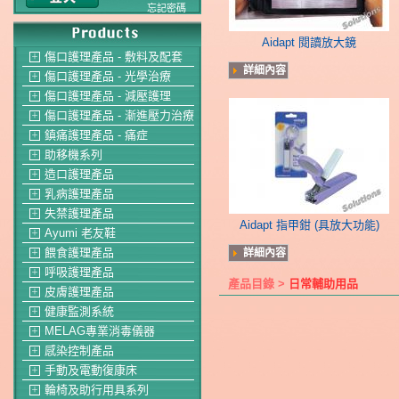
忘記密碼
Aidapt 閱讀放大鏡
傷口護理產品 - 敷料及配套
＋
詳細內容
傷口護理產品 - 光學治療
＋
傷口護理產品 - 減壓護理
＋
傷口護理產品 - 漸進壓力治療
＋
鎮痛護理產品 - 痛症
＋
助移機系列
＋
造口護理產品
＋
乳病護理產品
＋
失禁護理產品
＋
Aidapt 指甲鉗 (具放大功能)
Ayumi 老友鞋
＋
餵食護理產品
詳細內容
＋
呼吸護理產品
＋
產品目錄 >
日常輔助用品
皮膚護理產品
＋
健康監測系統
＋
MELAG專業消毒儀器
＋
感染控制產品
＋
手動及電動復康床
＋
輪椅及助行用具系列
＋