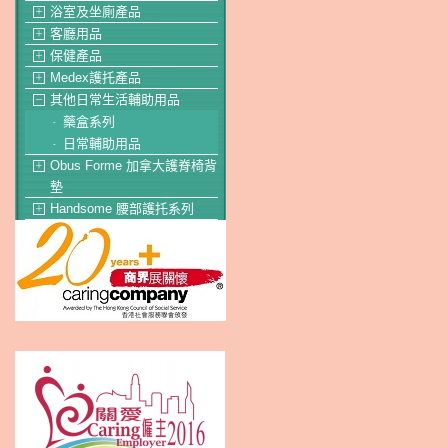
浴室及坐廁產品
＋
客廳用品
＋
保健產品
＋
Medex護托產品
＋
其他日常生活輔助用品
－
藥盒系列
-
日常輔助用品
-
Obus Forme 加拿大護脊椅背
＋
墊
Handsome 腰部護托系列
＋