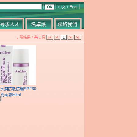
中文
/
Eng
尋求人才
名卓護
聯絡我們
5 項結果，共 1 頁
|<
<
1
>
>|
nic 水潤防敏防曬SPF30
養面霜50ml
容