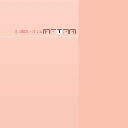
5 項結果，共 1 頁
|<
<
1
>
>|