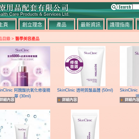
主頁
創立理念
產品
最新資訊
謢理指南
品目錄 >
醫學美容產品
kinClinic 阿魏酸抗氧化修復精
SkinClinic 透明質酸晶體 (50ml)
SkinCli
華 (30ml)
滋
詳細內容
詳細內容
詳細內