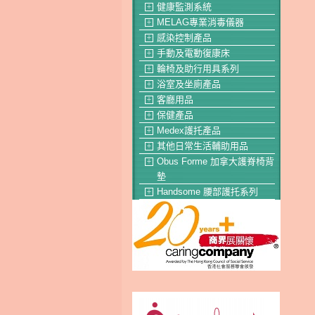
健康監測系統
＋
MELAG專業消毒儀器
＋
感染控制產品
＋
手動及電動復康床
＋
輪椅及助行用具系列
＋
浴室及坐廁產品
＋
客廳用品
＋
保健產品
＋
Medex護托產品
＋
其他日常生活輔助用品
＋
Obus Forme 加拿大護脊椅背
＋
墊
Handsome 腰部護托系列
＋