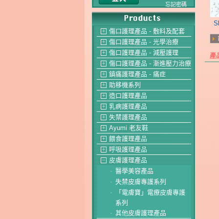
忘記密碼
S
傷口護理產品 - 敷料及配套
＋
傷口護理產品 - 光學治療
＋
傷口護理產品 - 減壓護理
＋
產
傷口護理產品 - 漸進壓力治療
＋
鎮痛護理產品 - 痛症
＋
助移機系列
＋
造口護理產品
＋
乳病護理產品
＋
失禁護理產品
＋
Ayumi 老友鞋
＋
餵食護理產品
＋
呼吸護理產品
＋
皮膚護理產品
－
醫學美容產品
-
失禁皮膚專護系列
-
「電膚寶」電療皮膚專護
-
系列
其他皮膚護理產品
-