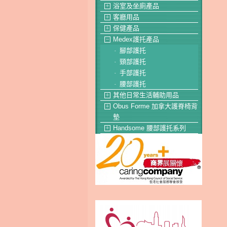
浴室及坐廁產品
＋
客廳用品
＋
保健產品
＋
Medex護托產品
－
腳部護托
-
頸部護托
-
手部護托
-
腰部護托
-
其他日常生活輔助用品
＋
Obus Forme 加拿大護脊椅背
＋
墊
Handsome 腰部護托系列
＋