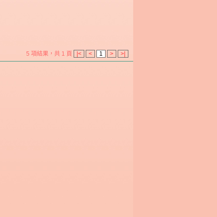
5 項結果，共 1 頁
|<
<
1
>
>|