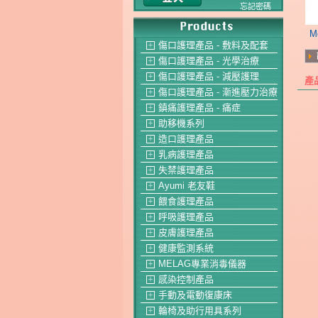
忘記密碼
M
傷口護理產品 - 敷料及配套
＋
傷口護理產品 - 光學治療
＋
傷口護理產品 - 減壓護理
＋
產
傷口護理產品 - 漸進壓力治療
＋
鎮痛護理產品 - 痛症
＋
助移機系列
＋
造口護理產品
＋
乳病護理產品
＋
失禁護理產品
＋
Ayumi 老友鞋
＋
餵食護理產品
＋
呼吸護理產品
＋
皮膚護理產品
＋
健康監測系統
＋
MELAG專業消毒儀器
＋
感染控制產品
＋
手動及電動復康床
＋
輪椅及助行用具系列
＋