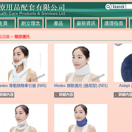
主頁
創立理念
產品
最新資訊
謢理指南
品目錄 >
頸部護托
edex 移動頸椎牽引器 (N05)
Medex 頸軟護托 (通用型) (N01)
Aida
詳細內容
詳細內容
詳細內