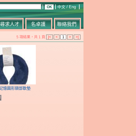
中文
/
Eng
尋求人才
名卓護
聯絡我們
5 項結果，共 1 頁
|<
<
1
>
>|
pt 記憶圓形頸部軟墊
容