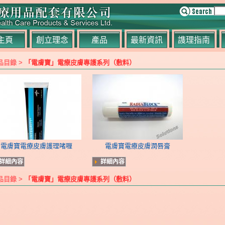
主頁
創立理念
產品
最新資訊
謢理指南
品目錄 >
「電膚寶」電療皮膚專護系列（敷料）
電膚寶電療皮膚護理啫喱
電膚寶電療皮膚潤唇膏
詳細內容
詳細內容
品目錄 >
「電膚寶」電療皮膚專護系列（敷料）