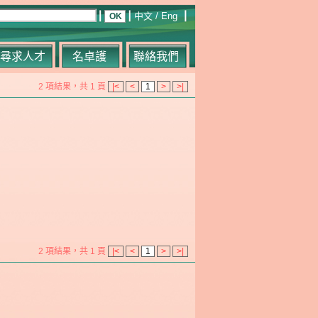
中文
/
Eng
尋求人才
名卓護
聯絡我們
2 項結果，共 1 頁
|<
<
1
>
>|
2 項結果，共 1 頁
|<
<
1
>
>|