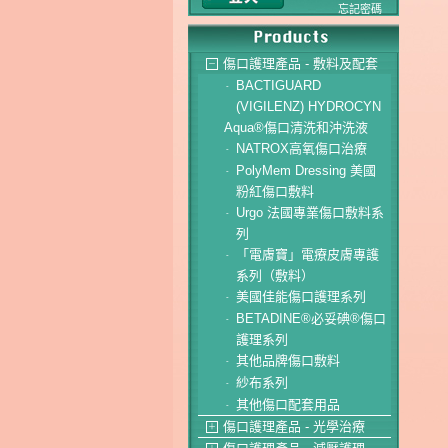
忘記密碼
傷口護理產品 - 敷料及配套
－
BACTIGUARD
-
(VIGILENZ) HYDROCYN
Aqua®傷口清洗和沖洗液
NATROX高氧傷口治療
-
PolyMem Dressing 美國
-
粉紅傷口敷料
Urgo 法國專業傷口敷料系
-
列
「電膚寶」電療皮膚專護
-
系列（敷料）
美國佳能傷口護理系列
-
BETADINE®必妥碘®傷口
-
護理系列
其他品牌傷口敷料
-
紗布系列
-
其他傷口配套用品
-
傷口護理產品 - 光學治療
＋