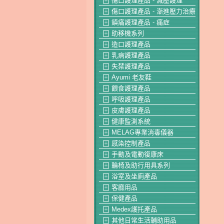
傷口護理產品 - 減壓護理
＋
傷口護理產品 - 漸進壓力治療
＋
鎮痛護理產品 - 痛症
＋
助移機系列
＋
造口護理產品
＋
乳病護理產品
＋
失禁護理產品
＋
Ayumi 老友鞋
＋
餵食護理產品
＋
呼吸護理產品
＋
皮膚護理產品
＋
健康監測系統
＋
MELAG專業消毒儀器
＋
感染控制產品
＋
手動及電動復康床
＋
輪椅及助行用具系列
＋
浴室及坐廁產品
＋
客廳用品
＋
保健產品
＋
Medex護托產品
＋
其他日常生活輔助用品
＋