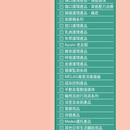
傷口護理產品 - 減壓護理
＋
傷口護理產品 - 漸進壓力治療
＋
鎮痛護理產品 - 痛症
＋
助移機系列
＋
造口護理產品
＋
乳病護理產品
＋
失禁護理產品
＋
Ayumi 老友鞋
＋
餵食護理產品
＋
呼吸護理產品
＋
皮膚護理產品
＋
健康監測系統
＋
MELAG專業消毒儀器
＋
感染控制產品
＋
手動及電動復康床
＋
輪椅及助行用具系列
＋
浴室及坐廁產品
＋
客廳用品
＋
保健產品
＋
Medex護托產品
＋
其他日常生活輔助用品
＋