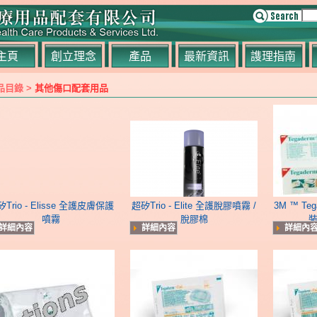
主頁
創立理念
產品
最新資訊
謢理指南
品目錄 >
其他傷口配套用品
Trio - Elisse 全護皮膚保護
超矽Trio - Elite 全護脫膠噴霧 /
3M ™ T
噴霧
脫膠棉
裝
詳細內容
詳細內容
詳細內