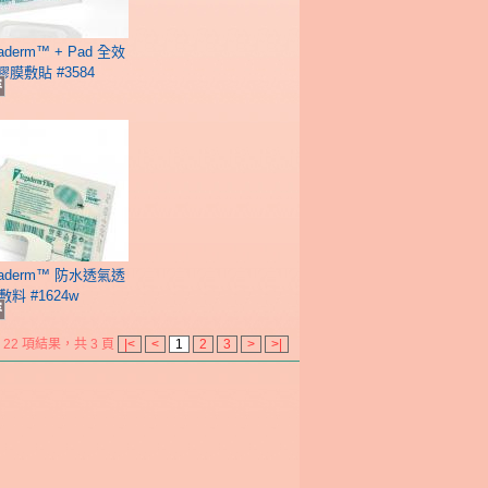
aderm™ + Pad 全效
膜敷貼 #3584
容
gaderm™ 防水透氣透
敷料 #1624w
容
22 項結果，共 3 頁
|<
<
1
2
3
>
>|