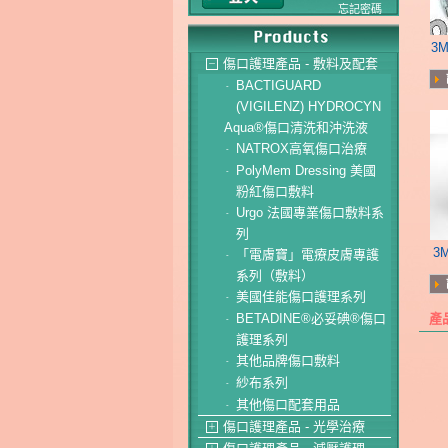
忘記密碼
3
傷口護理產品 - 敷料及配套
－
BACTIGUARD
-
(VIGILENZ) HYDROCYN
Aqua®傷口清洗和沖洗液
NATROX高氧傷口治療
-
PolyMem Dressing 美國
-
粉紅傷口敷料
Urgo 法國專業傷口敷料系
-
列
3
「電膚寶」電療皮膚專護
-
系列（敷料）
美國佳能傷口護理系列
-
BETADINE®必妥碘®傷口
產
-
護理系列
其他品牌傷口敷料
-
紗布系列
-
其他傷口配套用品
-
傷口護理產品 - 光學治療
＋