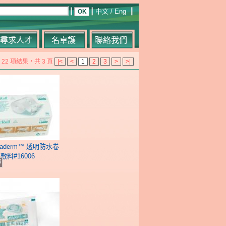
中文
/
Eng
尋求人才
名卓護
聯絡我們
22 項結果，共 3 頁
|<
<
1
2
3
>
>|
egaderm™ 透明防水卷
敷料#16006
容