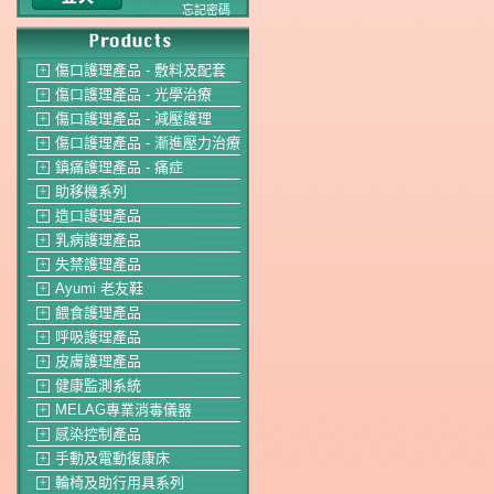
忘記密碼
傷口護理產品 - 敷料及配套
＋
傷口護理產品 - 光學治療
＋
傷口護理產品 - 減壓護理
＋
傷口護理產品 - 漸進壓力治療
＋
鎮痛護理產品 - 痛症
＋
助移機系列
＋
造口護理產品
＋
乳病護理產品
＋
失禁護理產品
＋
Ayumi 老友鞋
＋
餵食護理產品
＋
呼吸護理產品
＋
皮膚護理產品
＋
健康監測系統
＋
MELAG專業消毒儀器
＋
感染控制產品
＋
手動及電動復康床
＋
輪椅及助行用具系列
＋