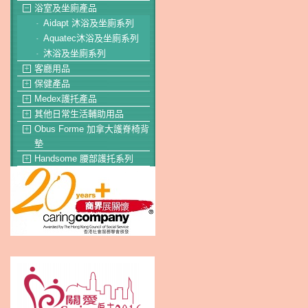
浴室及坐廁產品
－
Aidapt 沐浴及坐廁系列
-
Aquatec沐浴及坐廁系列
-
沐浴及坐廁系列
-
客廳用品
＋
保健產品
＋
Medex護托產品
＋
其他日常生活輔助用品
＋
Obus Forme 加拿大護脊椅背
＋
墊
Handsome 腰部護托系列
＋