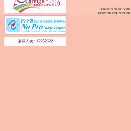
Solutions Health Care 
Designed and Powered
瀏覽人次 : 12252622