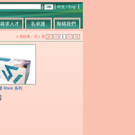
中文
/
Eng
尋求人才
名卓護
聯絡我們
4 項結果，共 1 頁
|<
<
1
>
>|
罩 Mask 系列
容