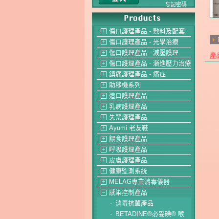
忘記密碼
傷口護理產品 - 敷料及配套
＋
傷口護理產品 - 光學治療
＋
傷口護理產品 - 減壓護理
＋
產
傷口護理產品 - 漸進壓力治療
＋
鎮痛護理產品 - 痛症
＋
助移機系列
＋
造口護理產品
＋
乳病護理產品
＋
失禁護理產品
＋
Ayumi 老友鞋
＋
餵食護理產品
＋
呼吸護理產品
＋
皮膚護理產品
＋
健康監測系統
＋
MELAG專業消毒儀器
＋
感染控制產品
－
消毒抗菌產品
-
BETADINE®必妥碘® 喉
-