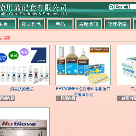
主頁
創立理念
產品
最新資訊
謢理指南
品目錄
消毒抗菌產品
BETADINE®必妥碘® 喉部及口
口
腔護理系列
詳細內容
詳細內容
詳細內