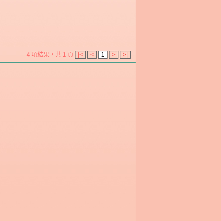
4 項結果，共 1 頁
|<
<
1
>
>|