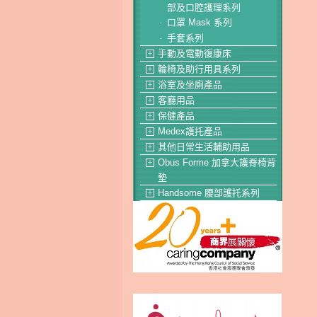
部及口腔護理系列
口罩 Mask 系列
-
手套系列
-
手動及電動復康床
＋
輪椅及助行用具系列
＋
浴室及坐廁產品
＋
客廳用品
＋
保健產品
＋
Medex護托產品
＋
其他日常生活輔助用品
＋
Obus Forme 加拿大護脊椅背
＋
墊
Handsome 腰部護托系列
＋