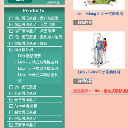
忘記密碼
Liko - Viking S 新一代助移機
傷口護理產品 - 敷料及配套
＋
詳細內容
傷口護理產品 - 光學治療
＋
傷口護理產品 - 減壓護理
＋
傷口護理產品 - 漸進壓力治療
＋
鎮痛護理產品 - 痛症
＋
助移機系列
－
Liko 助移配套
-
Liko - 走地式助移機系列
-
Liko - 天花式助移機系列
-
Liko - Golvo全功能助移機
Liko - 半天花型助移機系
-
列
詳細內容
造口護理產品
＋
產品目錄 >
Liko - 走地式助移機
乳病護理產品
＋
失禁護理產品
＋
Ayumi 老友鞋
＋
餵食護理產品
＋
呼吸護理產品
＋
皮膚護理產品
＋