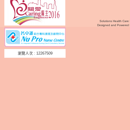
Solutions Health Care 
Designed and Powered
瀏覽人次 : 12267509