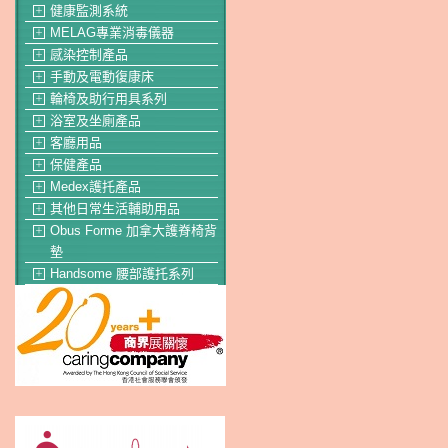
健康監測系統
＋
MELAG專業消毒儀器
＋
感染控制產品
＋
手動及電動復康床
＋
輪椅及助行用具系列
＋
浴室及坐廁產品
＋
客廳用品
＋
保健產品
＋
Medex護托產品
＋
其他日常生活輔助用品
＋
Obus Forme 加拿大護脊椅背
＋
墊
Handsome 腰部護托系列
＋