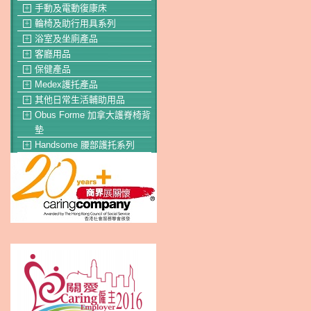
手動及電動復康床
＋
輪椅及助行用具系列
＋
浴室及坐廁產品
＋
客廳用品
＋
保健產品
＋
Medex護托產品
＋
其他日常生活輔助用品
＋
Obus Forme 加拿大護脊椅背
＋
墊
Handsome 腰部護托系列
＋