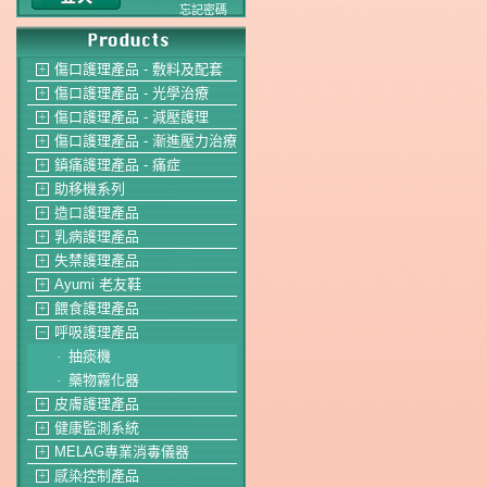
忘記密碼
傷口護理產品 - 敷料及配套
＋
傷口護理產品 - 光學治療
＋
傷口護理產品 - 減壓護理
＋
傷口護理產品 - 漸進壓力治療
＋
鎮痛護理產品 - 痛症
＋
助移機系列
＋
造口護理產品
＋
乳病護理產品
＋
失禁護理產品
＋
Ayumi 老友鞋
＋
餵食護理產品
＋
呼吸護理產品
－
抽痰機
-
藥物霧化器
-
皮膚護理產品
＋
健康監測系統
＋
MELAG專業消毒儀器
＋
感染控制產品
＋