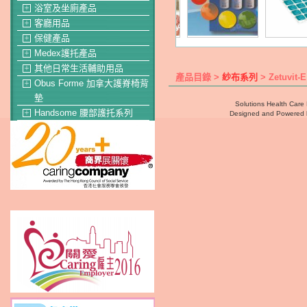
浴室及坐廁產品
＋
客廳用品
＋
保健產品
＋
Medex護托產品
＋
其他日常生活輔助用品
＋
產品目錄 >
紗布系列
> Zetuvi
Obus Forme 加拿大護脊椅背
＋
墊
Solutions Health Care 
Handsome 腰部護托系列
Designed and Powered
＋