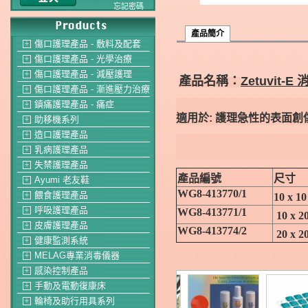
忘記密碼
產品簡介
傷口護理產品 - 敷料及配套
＋
傷口護理產品 - 光學治療
＋
傷口護理產品 - 減壓護理
＋
產品名稱：
Zetuvit-
傷口護理產品 - 漸進壓力治療
＋
鎮痛護理產品 - 痛症
＋
適用於
: 護理急性的表面
助移機系列
＋
造口護理產品
＋
乳病護理產品
＋
失禁護理產品
＋
產品編號
尺寸
Ayumi 老友鞋
＋
WG8-413770/1
餵食護理產品
10 x 
＋
呼吸護理產品
WG8-413771/1
＋
10 x 
皮膚護理產品
＋
WG8-413774/2
20 x 
健康監測系統
＋
MELAG專業消毒儀器
＋
感染控制產品
＋
手動及電動復康床
＋
輪椅及助行用具系列
＋