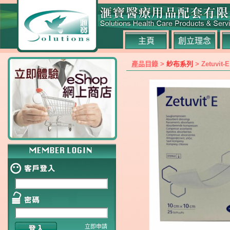
主頁
創立理念
產品目錄 >
紗布系列
> Zetuvi
立即申請