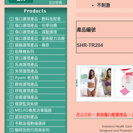
忘記密碼
不刺激
傷口護理產品 - 敷料及配套
＋
傷口護理產品 - 光學治療
＋
產品編號
傷口護理產品 - 減壓護理
＋
傷口護理產品 - 漸進壓力治療
＋
SHR-TR204
鎮痛護理產品 - 痛症
＋
助移機系列
＋
造口護理產品
＋
乳病護理產品
＋
失禁護理產品
＋
Ayumi 老友鞋
＋
餵食護理產品
＋
呼吸護理產品
＋
皮膚護理產品
＋
健康監測系統
＋
MELAG專業消毒儀器
＋
產品目錄 >
其他傷口配套用品
> 
感染控制產品
＋
手動及電動復康床
＋
Solutions Health Care 
輪椅及助行用具系列
＋
Designed and Powered