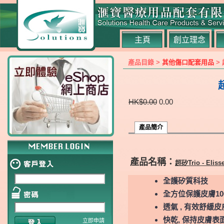
主頁
創立理念
產品目錄 >
其他傷口配套用品
> 
HK$0.00
0.00
產品簡介
產品名稱：
超矽Trio - El
全護矽質科技
全方位保護皮膚10
透氣 , 有效舒緩
快乾, 保持皮膚表
立即申請