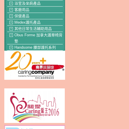
浴室及坐廁產品
＋
客廳用品
＋
保健產品
＋
Medex護托產品
＋
其他日常生活輔助用品
＋
Obus Forme 加拿大護脊椅背
＋
墊
Handsome 腰部護托系列
＋