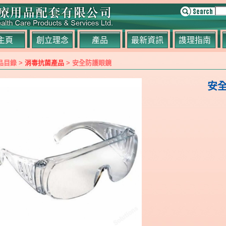
主頁
創立理念
產品
最新資訊
謢理指南
品目錄 >
消毒抗菌產品
> 安全防護眼鏡
安