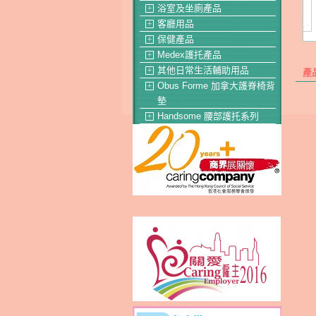
浴室及坐廁產品
＋
客廳用品
＋
保健產品
＋
Medex護托產品
＋
其他日常生活輔助用品
產
＋
Obus Forme 加拿大護脊椅背
＋
墊
Handsome 腰部護托系列
＋