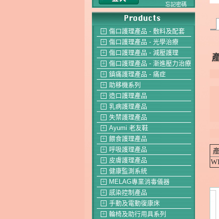
忘記密碼
傷口護理產品 - 敷料及配套
＋
傷口護理產品 - 光學治療
＋
傷口護理產品 - 減壓護理
＋
傷口護理產品 - 漸進壓力治療
＋
鎮痛護理產品 - 痛症
＋
助移機系列
＋
造口護理產品
＋
乳病護理產品
＋
失禁護理產品
＋
Ayumi 老友鞋
＋
餵食護理產品
＋
呼吸護理產品
＋
皮膚護理產品
W
＋
健康監測系統
＋
MELAG專業消毒儀器
＋
感染控制產品
＋
手動及電動復康床
＋
輪椅及助行用具系列
＋