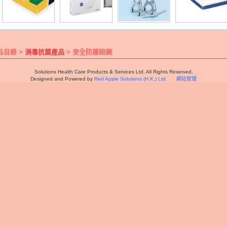
品目錄 >
消毒抗菌產品
> 安全防護眼鏡
Solutions Health Care Products & Services Ltd. All Rights Reserved.
Designed and Powered by
Red Apple Solutions (H.K.) Ltd.
網站管理