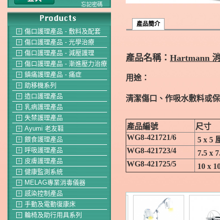
忘記密碼
產品簡介
傷口護理產品 - 敷料及配套
＋
傷口護理產品 - 光學治療
＋
傷口護理產品 - 減壓護理
＋
產品名稱：
Hartman
傷口護理產品 - 漸進壓力治療
＋
鎮痛護理產品 - 痛症
＋
用途：
助移機系列
＋
造口護理產品
＋
清潔傷口、作吸水敷料或保
乳病護理產品
＋
失禁護理產品
＋
產品編號
尺寸
Ayumi 老友鞋
＋
WG8-421721/6
5 x 5
餵食護理產品
＋
WG8-421723/4
呼吸護理產品
＋
7.5 x 
皮膚護理產品
＋
WG8-421725/5
10 x 
健康監測系統
＋
MELAG專業消毒儀器
＋
感染控制產品
＋
手動及電動復康床
＋
輪椅及助行用具系列
＋