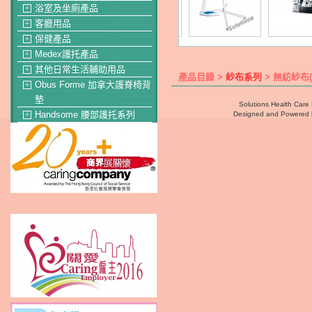
浴室及坐廁產品
＋
客廳用品
＋
保健產品
＋
Medex護托產品
＋
其他日常生活輔助用品
＋
產品目錄 >
紗布系列
> 無紡紗布
Obus Forme 加拿大護脊椅背
＋
墊
Solutions Health Care 
Handsome 腰部護托系列
Designed and Powered
＋