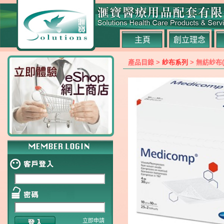
主頁
創立理念
產品目錄 >
紗布系列
> 無紡紗布
立即申請