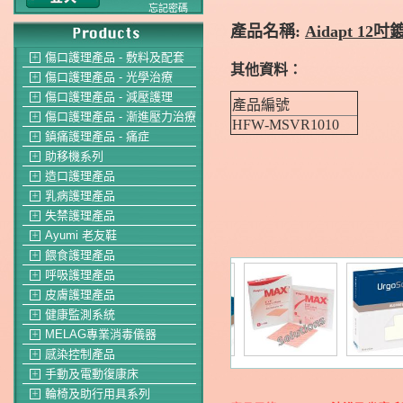
忘記密碼
產品名稱:
Aidapt 12
傷口護理產品 - 敷料及配套
＋
其他資料
：
傷口護理產品 - 光學治療
＋
傷口護理產品 - 減壓護理
＋
產品編號
傷口護理產品 - 漸進壓力治療
＋
HFW-MSVR1010
鎮痛護理產品 - 痛症
＋
助移機系列
＋
造口護理產品
＋
乳病護理產品
＋
失禁護理產品
＋
Ayumi 老友鞋
＋
餵食護理產品
＋
呼吸護理產品
＋
皮膚護理產品
＋
健康監測系統
＋
MELAG專業消毒儀器
＋
感染控制產品
＋
手動及電動復康床
＋
輪椅及助行用具系列
＋