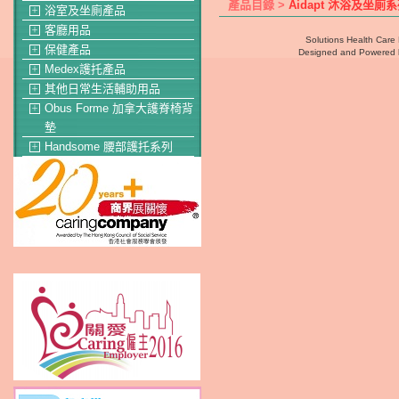
產品目錄 >
Aidapt 沐浴及坐廁
浴室及坐廁產品
＋
客廳用品
＋
Solutions Health Care 
保健產品
＋
Designed and Powered
Medex護托產品
＋
其他日常生活輔助用品
＋
Obus Forme 加拿大護脊椅背
＋
墊
Handsome 腰部護托系列
＋