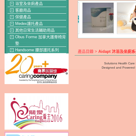
浴室及坐廁產品
＋
客廳用品
＋
保健產品
＋
Medex護托產品
＋
其他日常生活輔助用品
＋
Obus Forme 加拿大護脊椅背
＋
墊
Handsome 腰部護托系列
＋
產品目錄 >
Aidapt 沐浴及坐廁
Solutions Health Care 
Designed and Powered