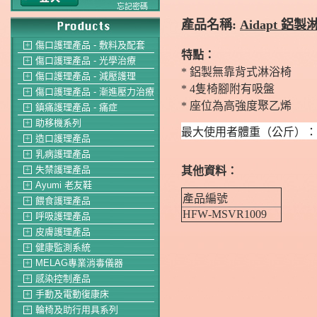
忘記密碼
產品名稱:
Aidapt 鋁
傷口護理產品 - 敷料及配套
＋
特點：
傷口護理產品 - 光學治療
＋
* 鋁製無靠背式淋浴椅
傷口護理產品 - 減壓護理
＋
* 4隻椅腳附有吸盤
傷口護理產品 - 漸進壓力治療
＋
* 座位為高強度聚乙烯
鎮痛護理產品 - 痛症
＋
助移機系列
＋
最大使用者體重（公斤）：1
造口護理產品
＋
乳病護理產品
＋
失禁護理產品
其他資料
：
＋
Ayumi 老友鞋
＋
產品編號
餵食護理產品
＋
HFW-MSVR1009
呼吸護理產品
＋
皮膚護理產品
＋
健康監測系統
＋
MELAG專業消毒儀器
＋
感染控制產品
＋
手動及電動復康床
＋
輪椅及助行用具系列
＋