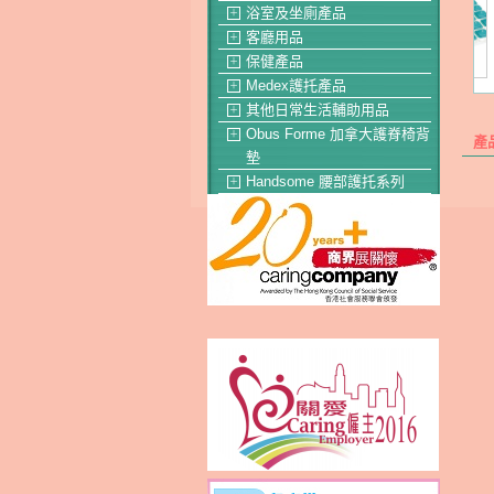
浴室及坐廁產品
＋
客廳用品
＋
保健產品
＋
Medex護托產品
＋
其他日常生活輔助用品
＋
Obus Forme 加拿大護脊椅背
＋
產
墊
Handsome 腰部護托系列
＋