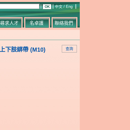
中文
/
Eng
尋求人才
名卓護
聯絡我們
束上下肢綁帶 (M10)
查詢