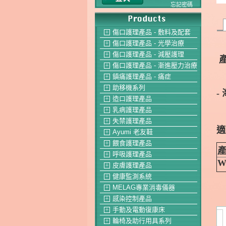
忘記密碼
傷口護理產品 - 敷料及配套
＋
傷口護理產品 - 光學治療
＋
傷口護理產品 - 減壓護理
＋
傷口護理產品 - 漸進壓力治療
＋
鎮痛護理產品 - 痛症
＋
助移機系列
＋
-
造口護理產品
＋
乳病護理產品
＋
失禁護理產品
＋
適
Ayumi 老友鞋
＋
餵食護理產品
＋
產
呼吸護理產品
＋
W
皮膚護理產品
＋
健康監測系統
＋
MELAG專業消毒儀器
＋
感染控制產品
＋
手動及電動復康床
＋
輪椅及助行用具系列
＋