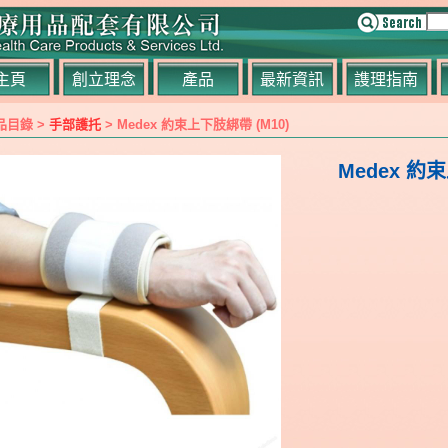
主頁
創立理念
產品
最新資訊
謢理指南
品目錄 >
手部護托
> Medex 約束上下肢綁帶 (M10)
Medex 約