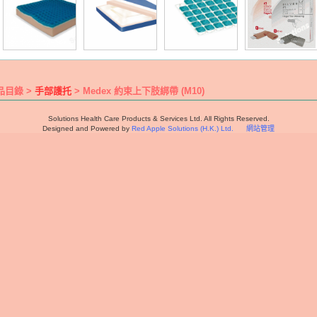
品目錄 >
手部護托
> Medex 約束上下肢綁帶 (M10)
Solutions Health Care Products & Services Ltd. All Rights Reserved.
Designed and Powered by
Red Apple Solutions (H.K.) Ltd.
網站管理