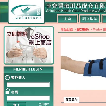
主頁
創立理念
產品目錄 >
腳部護托
> Medex 
產品簡介
立即申請