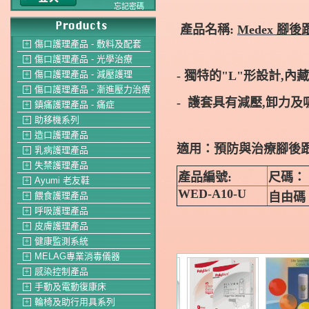
忘記密碼
產品名稱:
Medex 腳後
傷口護理產品 - 敷料及配套
＋
傷口護理產品 - 光學治療
＋
- 獨特的"L"形設計,
傷口護理產品 - 減壓護理
＋
傷口護理產品 - 漸進壓力治療
＋
- 護套具有減壓,卸力
鎮痛護理產品 - 痛症
＋
助移機系列
＋
造口護理產品
＋
適用：預防與治療腳後跟
乳病護理產品
＋
失禁護理產品
＋
產品編號:
尺碼：
Ayumi 老友鞋
＋
WED-A10-U
自由碼
餵食護理產品
＋
呼吸護理產品
＋
皮膚護理產品
＋
健康監測系統
＋
MELAG專業消毒儀器
＋
感染控制產品
＋
手動及電動復康床
＋
輪椅及助行用具系列
＋