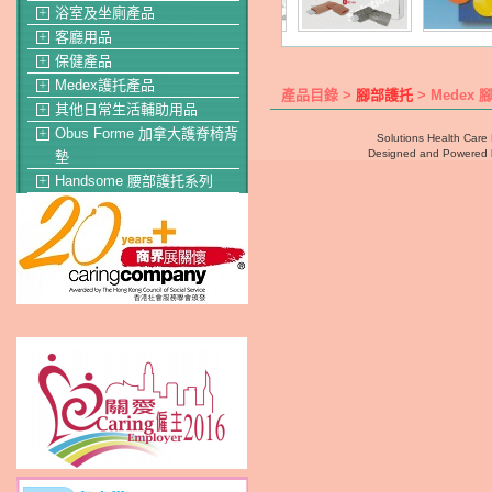
浴室及坐廁產品
＋
客廳用品
＋
保健產品
＋
Medex護托產品
＋
產品目錄 >
腳部護托
> Medex 
其他日常生活輔助用品
＋
Obus Forme 加拿大護脊椅背
＋
Solutions Health Care 
Designed and Powered
墊
Handsome 腰部護托系列
＋