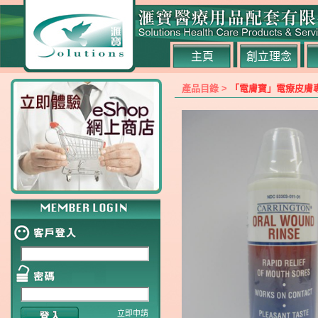
主頁
創立理念
產品目錄 >
「電膚寶」電療皮膚
立即申請