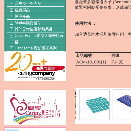
含蘆薈多糖修復因子 (Acema
浴室及坐廁產品
＋
能緊密附貼受傷皮膚，形成保
客廳用品
＋
保健產品
＋
Medex護托產品
使用方法 ：
＋
其他日常生活輔助用品
＋
加入適量的水混和修護粉劑，每
Obus Forme 加拿大護脊椅背
＋
墊
Handsome 腰部護托系列
＋
產品編號
容量
WCM-101006[1]
7.4 克