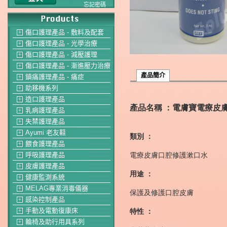
忘記密碼
傷口護理產品 - 敷料及配套
＋
傷口護理產品 - 光學治療
＋
傷口護理產品 - 減壓護理
＋
傷口護理產品 - 漸進壓力治療
＋
產品簡介
鎮痛護理產品 - 痛症
＋
助移機系列
＋
造口護理產品
＋
產品名稱 ：電膚寶
電療皮
乳病護理產品
＋
失禁護理產品
＋
Ayumi 老友鞋
＋
類別 ：
餵食護理產品
＋
電療皮膚口腔修護漱口水
呼吸護理產品
＋
皮膚護理產品
＋
用途 ：
健康監測系統
＋
MELAG專業消毒儀器
＋
保護及修護口腔皮膚
感染控制產品
＋
手動及電動復康床
特性 ：
＋
輪椅及助行用具系列
＋