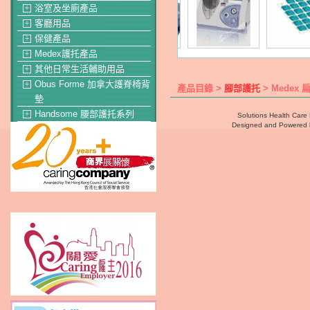
浴室及坐廁產品
＋
客廳用品
＋
保健產品
＋
Medex護托產品
＋
其他日常生活輔助用品
＋
Obus Forme 加拿大護脊椅背
＋
產品目錄 >
腳部護托
> Medex 
墊
Handsome 腰部護托系列
＋
Solutions Health Care 
Designed and Powered