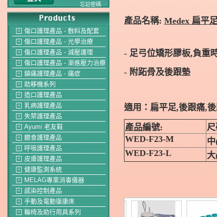
忘記密碼
產品名稱:
Medex 扁平足
傷口護理產品 - 敷料及配套
＋
傷口護理產品 - 光學治療
＋
- 足弓位矯形膠板,負
傷口護理產品 - 減壓護理
＋
傷口護理產品 - 漸進壓力治療
＋
- 附跖骨及後跟墊
鎮痛護理產品 - 痛症
＋
助移機系列
＋
造口護理產品
＋
乳病護理產品
適用：扁平足,後跟痛,後
＋
失禁護理產品
＋
產品編號:
尺
Ayumi 老友鞋
＋
餵食護理產品
WED-F23-M
＋
中(
呼吸護理產品
＋
WED-F23-L
大(
皮膚護理產品
＋
健康監測系統
＋
MELAG專業消毒儀器
＋
感染控制產品
＋
手動及電動復康床
＋
輪椅及助行用具系列
＋