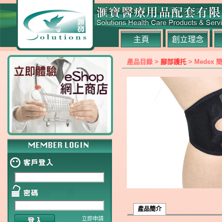
主頁
創立理念
產品目錄 >
腳部護托
> Medex 
產品簡介
立即申請