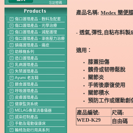
忘記密碼
產品名稱:
Medex 簡便膝
傷口護理產品 - 敷料及配套
＋
傷口護理產品 - 光學治療
＋
- 透氣,彈性,自粘布料
傷口護理產品 - 減壓護理
＋
傷口護理產品 - 漸進壓力治療
＋
鎮痛護理產品 - 痛症
＋
適用：
助移機系列
＋
造口護理產品
＋
膝蓋扭傷
乳病護理產品
＋
髕骨或韧帶鬆脫
失禁護理產品
＋
關節炎
Ayumi 老友鞋
＋
餵食護理產品
手術後康復使用
＋
呼吸護理產品
＋
關節積水
皮膚護理產品
＋
預防工作或運動創
健康監測系統
＋
MELAG專業消毒儀器
＋
產品編號:
尺碼:
感染控制產品
＋
WED-K29
自由碼
手動及電動復康床
＋
輪椅及助行用具系列
＋