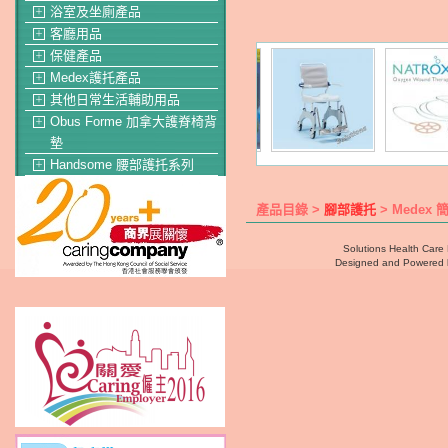
浴室及坐廁產品
＋
客廳用品
＋
保健產品
＋
Medex護托產品
＋
其他日常生活輔助用品
＋
Obus Forme 加拿大護脊椅背
＋
墊
Handsome 腰部護托系列
＋
產品目錄 >
腳部護托
> Medex 
Solutions Health Care 
Designed and Powered