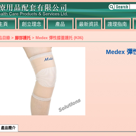
主頁
創立理念
產品
最新資訊
謢理指南
品目錄 >
腳部護托
> Medex 彈性膝蓋護托 (K06)
Medex 彈
產品簡介