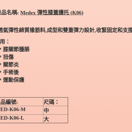
品名稱:
Medex 彈性膝蓋護托 (K06)
 透氣彈性綿質橡筋料,成型和雙重彈力設計,收緊固定和支
用：
 膝關節腫脹
 扭傷
 關節炎
 手術後
 運動保護
品編號:
尺碼：
ED-K06-M
中
ED-K06-L
大