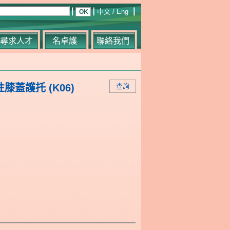
中文
/
Eng
尋求人才
名卓護
聯絡我們
性膝蓋護托 (K06)
查詢