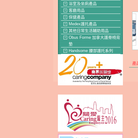
浴室及坐廁產品
＋
客廳用品
＋
保健產品
＋
Medex護托產品
＋
其他日常生活輔助用品
＋
Obus Forme 加拿大護脊椅背
＋
墊
Handsome 腰部護托系列
＋
產