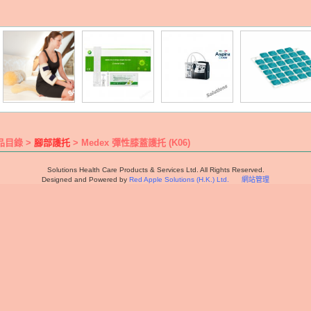
品目錄 >
腳部護托
> Medex 彈性膝蓋護托 (K06)
Solutions Health Care Products & Services Ltd. All Rights Reserved.
Designed and Powered by
Red Apple Solutions (H.K.) Ltd.
網站管理