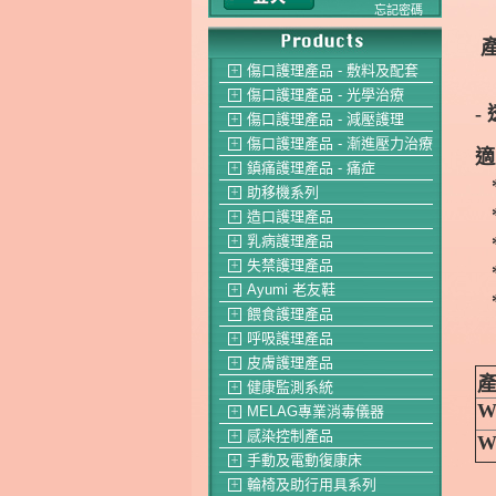
忘記密碼
產
傷口護理產品 - 敷料及配套
＋
傷口護理產品 - 光學治療
＋
-
傷口護理產品 - 減壓護理
＋
傷口護理產品 - 漸進壓力治療
＋
適
鎮痛護理產品 - 痛症
＋
*
助移機系列
＋
*
造口護理產品
＋
*
乳病護理產品
＋
失禁護理產品
＋
*
Ayumi 老友鞋
＋
*
餵食護理產品
＋
呼吸護理產品
＋
皮膚護理產品
＋
產
健康監測系統
＋
W
MELAG專業消毒儀器
＋
感染控制產品
＋
W
手動及電動復康床
＋
輪椅及助行用具系列
＋