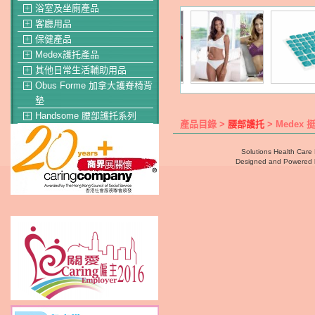
浴室及坐廁產品
＋
客廳用品
＋
保健產品
＋
Medex護托產品
＋
其他日常生活輔助用品
＋
Obus Forme 加拿大護脊椅背
＋
墊
Handsome 腰部護托系列
＋
產品目錄 >
腰部護托
> Medex 
Solutions Health Care 
Designed and Powered