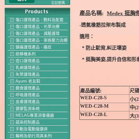
忘記密碼
產品名稱:
Medex 挺胸修
傷口護理產品 - 敷料及配套
＋
-透氣橡筋拉架布製成
傷口護理產品 - 光學治療
＋
傷口護理產品 - 減壓護理
＋
適用：
傷口護理產品 - 漸進壓力治療
＋
鎮痛護理產品 - 痛症
* 防止駝背,糾正壞姿
＋
助移機系列
＋
* 挺胸美姿,提升自信和形
造口護理產品
＋
乳病護理產品
＋
失禁護理產品
＋
Ayumi 老友鞋
＋
餵食護理產品
＋
產品編號:
尺
呼吸護理產品
＋
WED-C28-S
小(2
皮膚護理產品
＋
WED-C28-M
中(2
健康監測系統
＋
WED-C28-L
MELAG專業消毒儀器
大(3
＋
感染控制產品
＋
手動及電動復康床
＋
輪椅及助行用具系列
＋