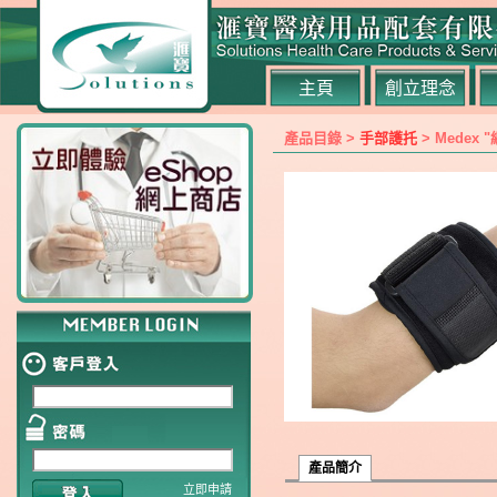
主頁
創立理念
產品目錄 >
手部護托
> Medex 
產品簡介
立即申請