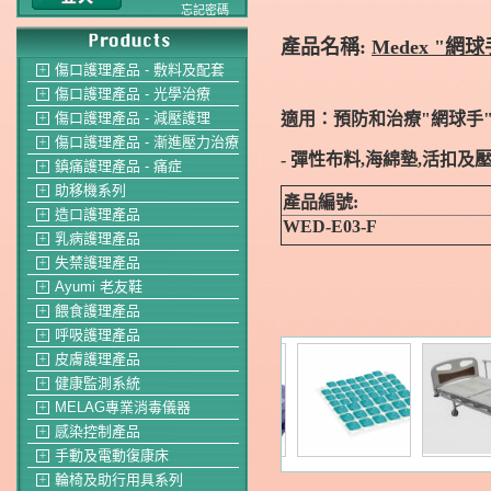
忘記密碼
產品名稱:
Medex "網球
傷口護理產品 - 敷料及配套
＋
傷口護理產品 - 光學治療
＋
適用：預防和治療"網球手"
傷口護理產品 - 減壓護理
＋
傷口護理產品 - 漸進壓力治療
＋
- 彈性布料,海綿墊,活扣
鎮痛護理產品 - 痛症
＋
助移機系列
＋
產品編號:
造口護理產品
＋
WED-E03-F
乳病護理產品
＋
失禁護理產品
＋
Ayumi 老友鞋
＋
餵食護理產品
＋
呼吸護理產品
＋
皮膚護理產品
＋
健康監測系統
＋
MELAG專業消毒儀器
＋
感染控制產品
＋
手動及電動復康床
＋
輪椅及助行用具系列
＋