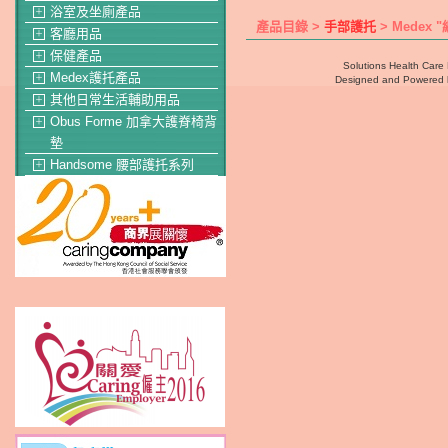
浴室及坐廁產品
＋
產品目錄 >
手部護托
> Medex 
客廳用品
＋
保健產品
＋
Solutions Health Care 
Medex護托產品
＋
Designed and Powered
其他日常生活輔助用品
＋
Obus Forme 加拿大護脊椅背
＋
墊
Handsome 腰部護托系列
＋