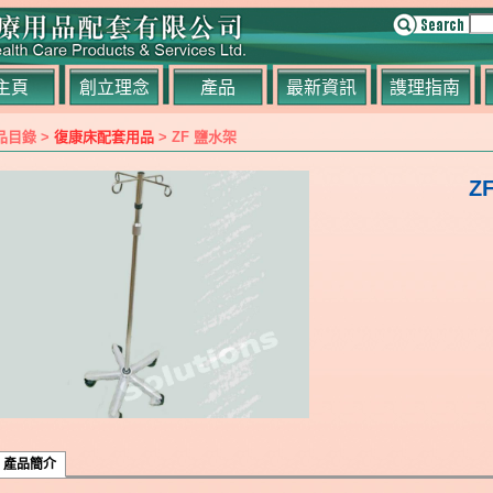
主頁
創立理念
產品
最新資訊
謢理指南
品目錄 >
復康床配套用品
> ZF 鹽水架
Z
產品簡介