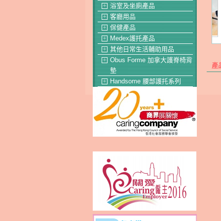
浴室及坐廁產品
＋
客廳用品
＋
保健產品
＋
Medex護托產品
＋
其他日常生活輔助用品
＋
Obus Forme 加拿大護脊椅背
＋
產
墊
Handsome 腰部護托系列
＋