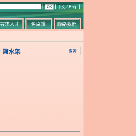
中文
/
Eng
尋求人才
名卓護
聯絡我們
F 鹽水架
查詢