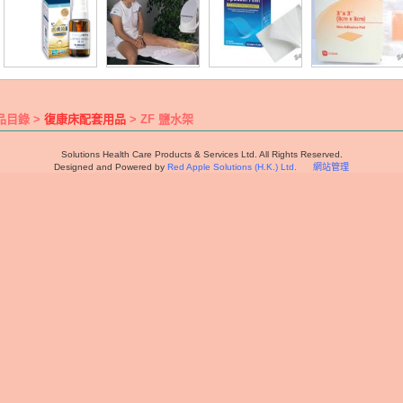
品目錄 >
復康床配套用品
> ZF 鹽水架
Solutions Health Care Products & Services Ltd. All Rights Reserved.
Designed and Powered by
Red Apple Solutions (H.K.) Ltd.
網站管理