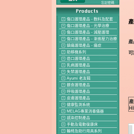
忘記密碼
傷口護理產品 - 敷料及配套
＋
產
傷口護理產品 - 光學治療
＋
傷口護理產品 - 減壓護理
＋
傷口護理產品 - 漸進壓力治療
＋
產
鎮痛護理產品 - 痛症
＋
助移機系列
可
＋
造口護理產品
＋
乳病護理產品
＋
失禁護理產品
＋
Ayumi 老友鞋
＋
餵食護理產品
＋
呼吸護理產品
＋
皮膚護理產品
＋
產
健康監測系統
＋
H
MELAG專業消毒儀器
＋
感染控制產品
＋
手動及電動復康床
＋
輪椅及助行用具系列
＋