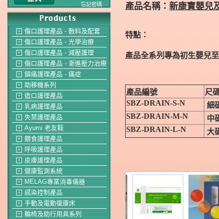
產品名稱：
新康寶嬰兒
忘記密碼
傷口護理產品 - 敷料及配套
＋
特點：
傷口護理產品 - 光學治療
＋
傷口護理產品 - 減壓護理
＋
產品全系列專為初生嬰兒至
傷口護理產品 - 漸進壓力治療
＋
鎮痛護理產品 - 痛症
＋
助移機系列
＋
產品編號
尺
造口護理產品
＋
SBZ-DRAIN-S-N
細
乳病護理產品
＋
SBZ-DRAIN-M-N
失禁護理產品
中
＋
Ayumi 老友鞋
SBZ-DRAIN-L-N
＋
大
餵食護理產品
＋
呼吸護理產品
＋
皮膚護理產品
＋
健康監測系統
＋
MELAG專業消毒儀器
＋
感染控制產品
＋
手動及電動復康床
＋
輪椅及助行用具系列
＋