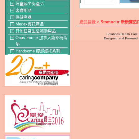
浴室及坐廁產品
＋
客廳用品
＋
保健產品
＋
產品目錄 >
Stomocur 新康寶
Medex護托產品
＋
其他日常生活輔助用品
＋
Solutions Health Care 
Obus Forme 加拿大護脊椅背
＋
Designed and Powered
墊
Handsome 腰部護托系列
＋